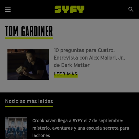
Pasar
Se
al
Menú
si
contenido
principal
TOM GARDINER
10 preguntas para Cuatro.
Entrevista con Alex Mallari, Jr.,
de Dark Matter
LEER MÁS
Noticias más leídas
Crookhaven llega a SYFY el 7 de septiembre:
misterio, aventuras y una escuela secreta para
ladrones