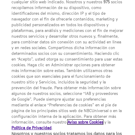
cualquier sitio web indicado. Nosotros y nuestros
975
socios
recopilamos información de su dispositivo, como
identificadores del mismo, dirección IP y el tipo de
navegador con el fin de ofrecerle contenidos, marketing y
publicidad personalizados en todos los dispositivos y
FACEBOOK
YOUTUBE
INSTAGRAM
Síguenos
plataformas, para análisis y mediciones con el fin de mejorar
TWITTER
nuestros servicios y desarrollar otros nuevos y, finalmente,
ENLACES DE INTERÉS
para combinar datos sin conexión con su actividad en línea
y en redes sociales. Compartimos dicha información con
determinados socios con su consentimiento. Haciendo clic
en “Acepto”, usted otorga su consentimiento para usar estas
Acerca de SYFY
cookies. Haga clic en Administrar opciones para obtener
Condiciones Generales de Uso
más información sobre estas. También utilizamos otras
cookies que son esenciales para el funcionamiento de
Opciones de Anuncios
nuestro sitio y Servicios, incluidos la seguridad y la
prevención del fraude. Para obtener más información sobre
Política de privacidad
algunos de nuestros socios, seleccione “IAB y proveedores
de Google”. Puede siempre ajustar sus preferencias
UNA DIVISIÓN DE NBCUNIVERSAL
mediante el enlace “Preferencias de cookies” en el pie de
página de los principales sitios web de NBCUniversal o en la
configuración interna de la aplicación. Para obtener más
NBCUNIVERSAL
información, consulte nuestro
Aviso sobre Cookies
y la
Política de Privacidad
.
Contáctanos por email: contact.SYFYSpain@nbcuni.com
Nosotros y nuestros socios tratamos los datos para los