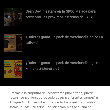
Dean Devlin estará en la SDCC Málaga para
presentar los próximos estrenos de SYFY
¿Quieres ganar un pack de merchandising de La
Odisea?
¿Quieres ganar un pack de merchandising de
Minions & Monsters?
¡Gana un código digital de Saros para PS5!
Gracias a la amplitud del ecosistema publicitario, puede
recurrirse a diversos proveedores para diferentes campañas.
Aunque NBCUniversal enumera a todos nuestros posibles
socios, puede utilizarse una selección más pequeña en