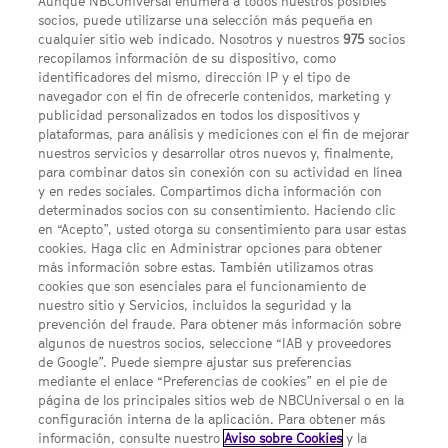
Aunque NBCUniversal enumera a todos nuestros posibles
socios, puede utilizarse una selección más pequeña en
cualquier sitio web indicado. Nosotros y nuestros
975
socios
recopilamos información de su dispositivo, como
identificadores del mismo, dirección IP y el tipo de
navegador con el fin de ofrecerle contenidos, marketing y
publicidad personalizados en todos los dispositivos y
FACEBOOK
YOUTUBE
INSTAGRAM
Síguenos
plataformas, para análisis y mediciones con el fin de mejorar
TWITTER
nuestros servicios y desarrollar otros nuevos y, finalmente,
ENLACES DE INTERÉS
para combinar datos sin conexión con su actividad en línea
y en redes sociales. Compartimos dicha información con
determinados socios con su consentimiento. Haciendo clic
en “Acepto”, usted otorga su consentimiento para usar estas
Acerca de SYFY
cookies. Haga clic en Administrar opciones para obtener
Condiciones Generales de Uso
más información sobre estas. También utilizamos otras
cookies que son esenciales para el funcionamiento de
Opciones de Anuncios
nuestro sitio y Servicios, incluidos la seguridad y la
prevención del fraude. Para obtener más información sobre
Política de privacidad
algunos de nuestros socios, seleccione “IAB y proveedores
de Google”. Puede siempre ajustar sus preferencias
UNA DIVISIÓN DE NBCUNIVERSAL
mediante el enlace “Preferencias de cookies” en el pie de
página de los principales sitios web de NBCUniversal o en la
configuración interna de la aplicación. Para obtener más
NBCUNIVERSAL
información, consulte nuestro
Aviso sobre Cookies
y la