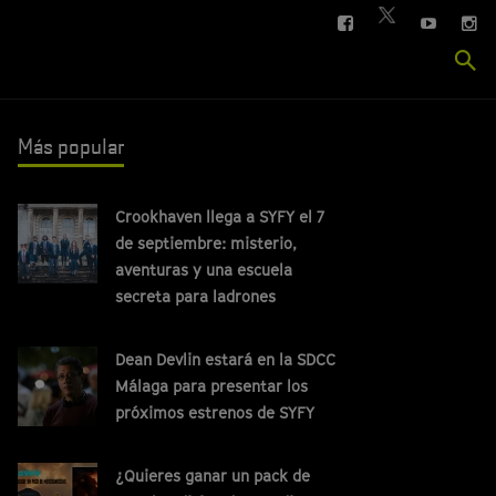
FACEBOOK
YOUTUBE
IN
TWITTER
Se
si
Más popular
Crookhaven llega a SYFY el 7
de septiembre: misterio,
aventuras y una escuela
secreta para ladrones
Dean Devlin estará en la SDCC
Málaga para presentar los
próximos estrenos de SYFY
¿Quieres ganar un pack de