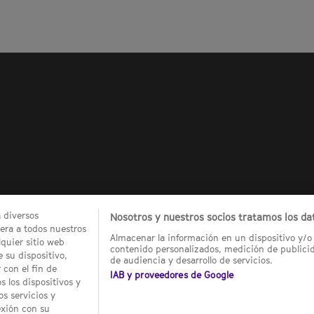
a diversos
Nosotros y nuestros socios tratamos los dat
ra a todos nuestros
Almacenar la información en un dispositivo y/o 
quier sitio web
contenido personalizados, medición de publicid
 su dispositivo,
de audiencia y desarrollo de servicios.
 con el fin de
IAB y proveedores de Google
 los dispositivos y
os servicios y
exión con su