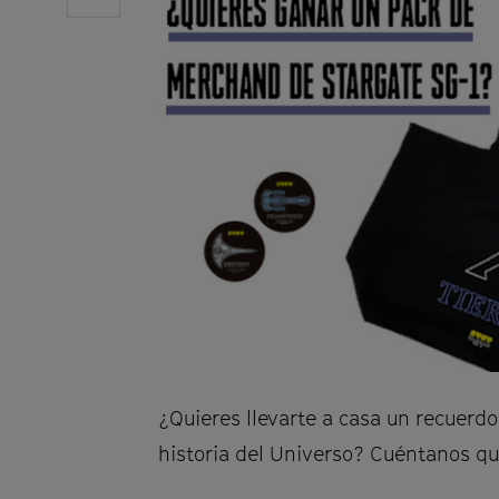
on
j
Facebook
e
d
e
a
d
v
e
r
t
e
n
¿Quieres llevarte a casa un recuerdo 
c
historia del Universo? Cuéntanos qu
i