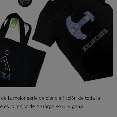
de la mejor serie de ciencia ficción de toda la
é es lo mejor de #StargateSG1 y gana.