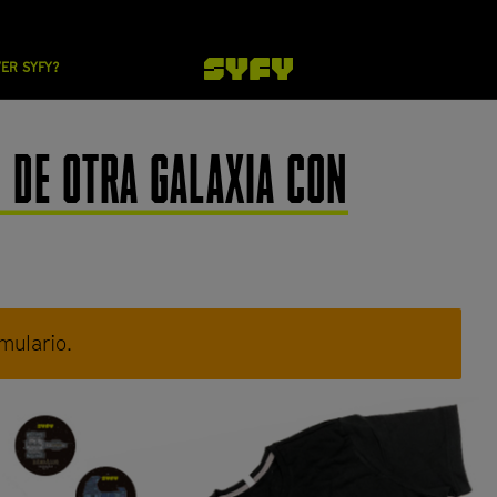
VER SYFY?
 DE OTRA GALAXIA CON
mulario.