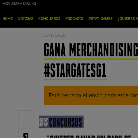
Pasar
MOVISTAR+ DIAL 43
al
Menú
contenido
HOME
NOTICIAS
CONCURSOS
PODCASTS
#SYFY GAMES
¿QUIERES 
principal
principal
CONCURSO
GANA MERCHANDISING
#STARGATESG1
M
Está cerrado el envío para este for
e
n
Share
on
s
Twitter
a
Share