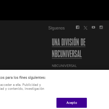
FACEBOOK
YOUTUBE
INS
Síguenos
TWITTER
UNA DIVISIÓN DE
NBCUNIVERSAL
NBCUNIVERSAL
Contáctanos por email:
os para los fines siguientes:
contact.SYFYSpain@nbcuni.com
acceder a ella. Publicidad y
NBC Universal Global Networks
ad y contenido, investigación
España S.L.U. Edificio Torre
Europa. Paseo de la Castellana,
95. Planta 10 28046 Madrid B-
Acepto
82227893