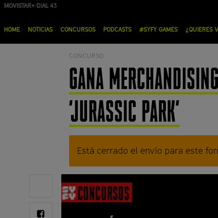
Pasar
MOVISTAR+ DIAL 43
ORANGE DIAL 19
al
Menú
contenido
HOME
NOTICIAS
CONCURSOS
PODCASTS
#SYFY GAMES
¿QUIERES 
principal
principal
CONCURSO
GANA MERCHANDISING 
'JURASSIC PARK'
M
Está cerrado el envío para este for
e
n
Share
on
s
Twitter
a
Share