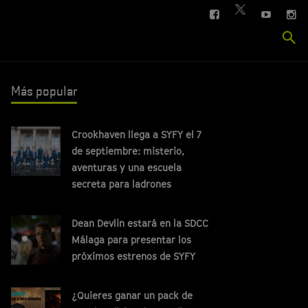
FACEBOOK
YOUTUBE
IN
TWITTER
Se
si
Más popular
Crookhaven llega a SYFY el 7
de septiembre: misterio,
aventuras y una escuela
secreta para ladrones
Dean Devlin estará en la SDCC
Málaga para presentar los
próximos estrenos de SYFY
¿Quieres ganar un pack de