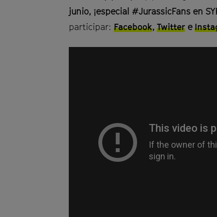
a
junio, ¡especial #JurassicFans en S
participar:
Facebook
,
Twitter
e
Insta