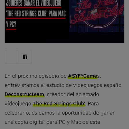
e
d
e
a
d
v
e
Share
Share
r
on
on
Twitter
Facebook
t
En el próximo episodio de
#
SYFYGame
s,
e
n
entrevistamos al estudio de videojuegos español
c
Deconstructeam
, creador del aclamado
i
videojuego
'The Red Strings Club'
. Para
a
celebrarlo, os damos la oportunidad de ganar
una copia digital para PC y Mac de esta