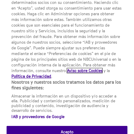
determinados socios con su consentimiento. Haciendo clic
en “Acepto”, usted otorga su consentimiento para usar estas
Acerca de SYFY
cookies. Haga clic en Administrar opciones para obtener
Condiciones Generales de Uso
más información sobre estas. También utilizamos otras
cookies que son esenciales para el funcionamiento de
Opciones de Anuncios
nuestro sitio y Servicios, incluidos la seguridad y la
prevención del fraude. Para obtener más información sobre
Política de privacidad
algunos de nuestros socios, seleccione “IAB y proveedores
de Google”. Puede siempre ajustar sus preferencias
UNA DIVISIÓN DE NBCUNIVERSAL
mediante el enlace “Preferencias de cookies” en el pie de
página de los principales sitios web de NBCUniversal o en la
configuración interna de la aplicación. Para obtener más
NBCUNIVERSAL
información, consulte nuestro
Aviso sobre Cookies
y la
Política de Privacidad
.
Contáctanos por email: contact.SYFYSpain@nbcuni.com
Nosotros y nuestros socios tratamos los datos para los
fines siguientes:
NBC Universal Global Networks España S.L.U. Edificio Torre
Europa. Paseo de la Castellana, 95. Planta 10 28046 Madrid B-
Almacenar la información en un dispositivo y/o acceder a
82227893
ella. Publicidad y contenido personalizados, medición de
publicidad y contenido, investigación de audiencia y
SYFY España está sujeto a la jurisdicción española y regulado
desarrollo de servicios.
por la Comisión Nacional de los Mercados y la Competencia
IAB y proveedores de Google
(CNMC).
Acepto