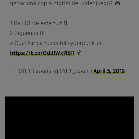
ganar una copia digital del videojuego? 🎮
1️ Haz RT de este tuit 🔃
2️ Síguenos 🏃‍♀️
3️ Cuéntanos tu cóctel cyberpunk en
https://t.co/QddIWx7lBR
🍹
— SYFY España (@SYFY_Spain)
April 5, 2019