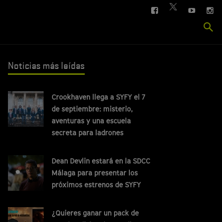
FACEBOOK
YOUTUBE
IN
TWITTER
Se
si
Noticias más leídas
Crookhaven llega a SYFY el 7
de septiembre: misterio,
aventuras y una escuela
secreta para ladrones
Dean Devlin estará en la SDCC
Málaga para presentar los
próximos estrenos de SYFY
¿Quieres ganar un pack de