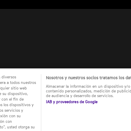
a diversos
Nosotros y nuestros socios tratamos los dat
ra a todos nuestros
Almacenar la información en un dispositivo y/o 
quier sitio web
contenido personalizados, medición de publicid
 su dispositivo,
de audiencia y desarrollo de servicios.
 con el fin de
IAB y proveedores de Google
 los dispositivos y
os servicios y
exión con su
ión con
o”, usted otorga su