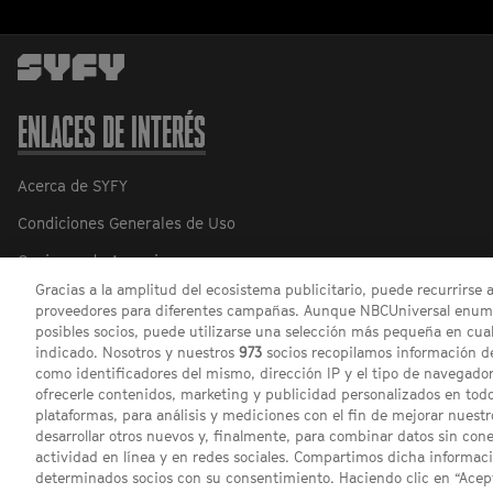
ENLACES DE INTERÉS
Acerca de SYFY
Condiciones Generales de Uso
Opciones de Anuncios
Gracias a la amplitud del ecosistema publicitario, puede recurrirse 
Política de privacidad
proveedores para diferentes campañas. Aunque NBCUniversal enume
posibles socios, puede utilizarse una selección más pequeña en cual
indicado. Nosotros y nuestros
973
socios recopilamos información de
como identificadores del mismo, dirección IP y el tipo de navegador
ofrecerle contenidos, marketing y publicidad personalizados en todos
plataformas, para análisis y mediciones con el fin de mejorar nuestr
desarrollar otros nuevos y, finalmente, para combinar datos sin con
actividad en línea y en redes sociales. Compartimos dicha informac
determinados socios con su consentimiento. Haciendo clic en “Acept