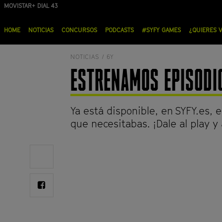
Pasar
MOVISTAR+ DIAL 43
ORANGE DIAL 19
al
Menú
contenido
HOME
NOTICIAS
CONCURSOS
PODCASTS
#SYFY GAMES
¿QUIERES 
principal
principal
NOTICIAS /
6Y
ESTRENAMOS EPISODIO
Ya está disponible, en SYFY.es, 
que necesitabas. ¡Dale al play y 
Share
on
Twitter
Share
on
Facebook