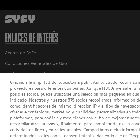
ENLACES DE INTERÉS
Acerca de SYFY
Condiciones Generales de Uso
Opciones de Anuncios
Gracias a la amplitud del ecosistema publicitario, puede recurrirse 
Política de privacidad
proveedores para diferentes campañas. Aunque NBCUniversal enume
posibles socios, puede utilizarse una selección más pequeña en cual
indicado. Nosotros y nuestros
975
socios recopilamos información de
como identificadores del mismo, dirección IP y el tipo de navegador
ofrecerle contenidos, marketing y publicidad personalizados en todos
plataformas, para análisis y mediciones con el fin de mejorar nuestr
desarrollar otros nuevos y, finalmente, para combinar datos sin con
actividad en línea y en redes sociales. Compartimos dicha informac
determinados socios con su consentimiento. Haciendo clic en “Acept