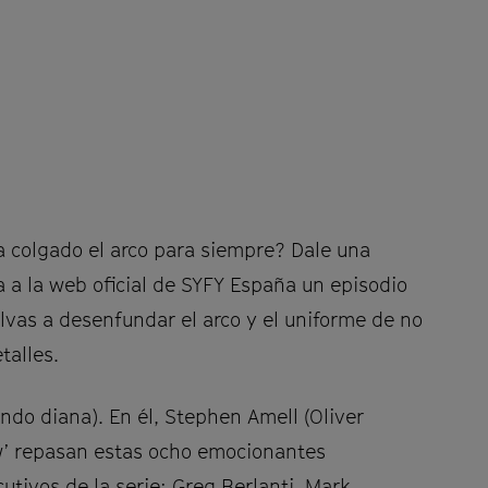
 colgado el arco para siempre? Dale una
a a la web oficial de SYFY España un episodio
lvas a desenfundar el arco y el uniforme de no
talles.
iendo diana). En él, Stephen Amell (Oliver
ow’ repasan estas ocho emocionantes
tivos de la serie: Greg Berlanti, Mark