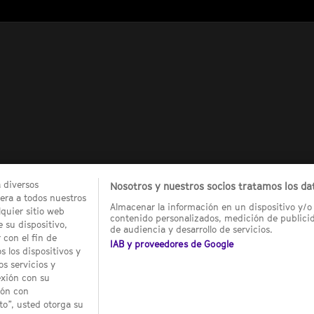
a diversos
Nosotros y nuestros socios tratamos los dat
ra a todos nuestros
Almacenar la información en un dispositivo y/o 
quier sitio web
contenido personalizados, medición de publicid
 su dispositivo,
de audiencia y desarrollo de servicios.
 con el fin de
IAB y proveedores de Google
 los dispositivos y
os servicios y
exión con su
ión con
o”, usted otorga su