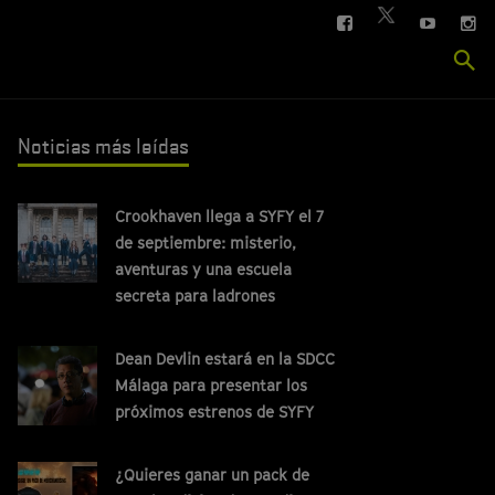
FACEBOOK
YOUTUBE
IN
TWITTER
Se
si
Noticias más leídas
Crookhaven llega a SYFY el 7
de septiembre: misterio,
aventuras y una escuela
secreta para ladrones
Dean Devlin estará en la SDCC
Málaga para presentar los
próximos estrenos de SYFY
¿Quieres ganar un pack de