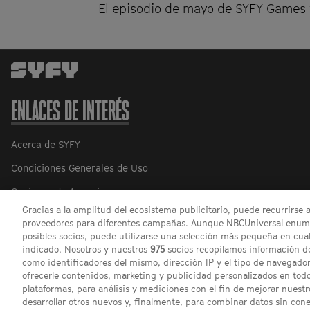
El episodio de mayo de SYFY Games 
ENLACES DE INTERÉS
Acerca de SYFY
Condiciones Generales de Uso
Opciones de Anuncios
Gracias a la amplitud del ecosistema publicitario, puede recurrirse 
Política de privacidad
proveedores para diferentes campañas. Aunque NBCUniversal enume
posibles socios, puede utilizarse una selección más pequeña en cual
indicado. Nosotros y nuestros
975
socios recopilamos información de
como identificadores del mismo, dirección IP y el tipo de navegador
ofrecerle contenidos, marketing y publicidad personalizados en todos
plataformas, para análisis y mediciones con el fin de mejorar nuestr
desarrollar otros nuevos y, finalmente, para combinar datos sin con