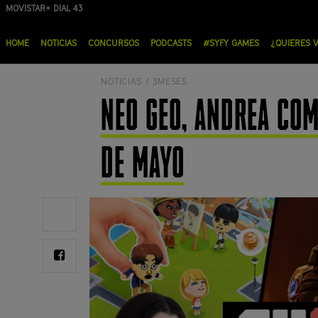
Pasar
MOVISTAR+ DIAL 43
ORANGE DIAL 19
al
Menú
contenido
HOME
NOTICIAS
CONCURSOS
PODCASTS
#SYFY GAMES
¿QUIERES 
principal
principal
NOTICIAS /
3MESES
NEO GEO, ANDREA COM
DE MAYO
Share
on
Twitter
Share
on
Facebook