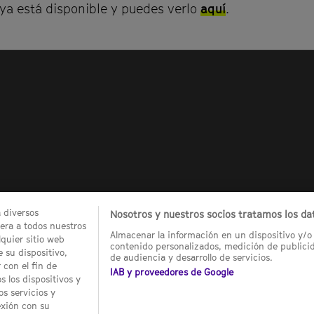
ya está disponible y puedes verlo
aquí
.
a diversos
Nosotros y nuestros socios tratamos los dat
ra a todos nuestros
Almacenar la información en un dispositivo y/o 
quier sitio web
contenido personalizados, medición de publicid
 su dispositivo,
de audiencia y desarrollo de servicios.
 con el fin de
IAB y proveedores de Google
 los dispositivos y
os servicios y
exión con su