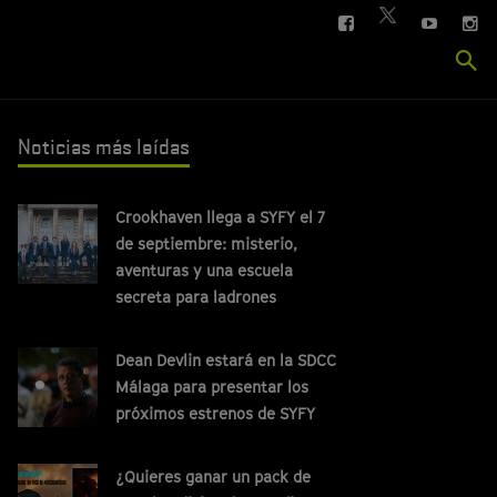
FACEBOOK
YOUTUBE
IN
TWITTER
Se
si
Noticias más leídas
Crookhaven llega a SYFY el 7
de septiembre: misterio,
aventuras y una escuela
secreta para ladrones
Dean Devlin estará en la SDCC
Málaga para presentar los
próximos estrenos de SYFY
¿Quieres ganar un pack de