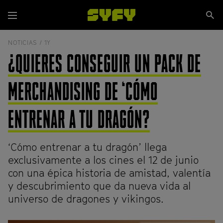
Pasar
Se
al
Menú
si
contenido
principal
NOTICIAS /
1Y
¿QUIERES CONSEGUIR UN PACK DE
MERCHANDISING DE ‘CÓMO
ENTRENAR A TU DRAGÓN?
‘Cómo entrenar a tu dragón’ llega
exclusivamente a los cines el 12 de junio
con una épica historia de amistad, valentía
y descubrimiento que da nueva vida al
universo de dragones y vikingos.