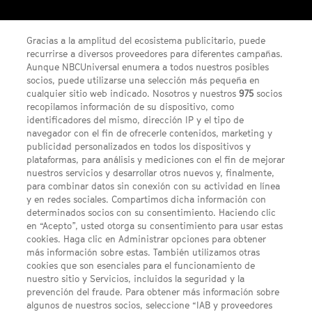
¡Gana un código digital de Saros para PS5!
Gracias a la amplitud del ecosistema publicitario, puede
recurrirse a diversos proveedores para diferentes campañas.
Aunque NBCUniversal enumera a todos nuestros posibles
socios, puede utilizarse una selección más pequeña en
cualquier sitio web indicado. Nosotros y nuestros
975
socios
recopilamos información de su dispositivo, como
identificadores del mismo, dirección IP y el tipo de
navegador con el fin de ofrecerle contenidos, marketing y
publicidad personalizados en todos los dispositivos y
FACEBOOK
YOUTUBE
INSTAGRAM
Síguenos
plataformas, para análisis y mediciones con el fin de mejorar
TWITTER
nuestros servicios y desarrollar otros nuevos y, finalmente,
ENLACES DE INTERÉS
para combinar datos sin conexión con su actividad en línea
y en redes sociales. Compartimos dicha información con
determinados socios con su consentimiento. Haciendo clic
en “Acepto”, usted otorga su consentimiento para usar estas
Acerca de SYFY
cookies. Haga clic en Administrar opciones para obtener
Condiciones Generales de Uso
más información sobre estas. También utilizamos otras
cookies que son esenciales para el funcionamiento de
Opciones de Anuncios
nuestro sitio y Servicios, incluidos la seguridad y la
prevención del fraude. Para obtener más información sobre
Política de privacidad
algunos de nuestros socios, seleccione “IAB y proveedores