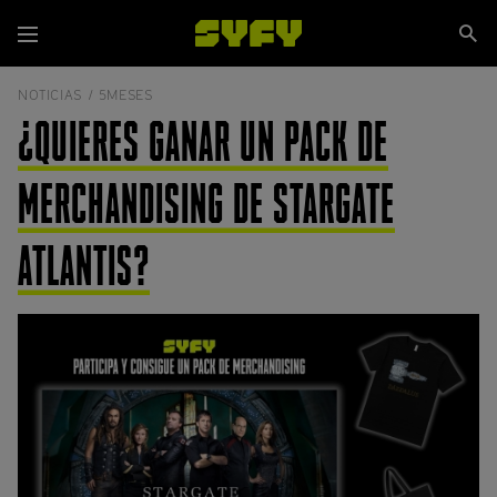
Pasar
Se
al
Menú
si
contenido
principal
NOTICIAS /
5MESES
¿QUIERES GANAR UN PACK DE
MERCHANDISING DE STARGATE
ATLANTIS?