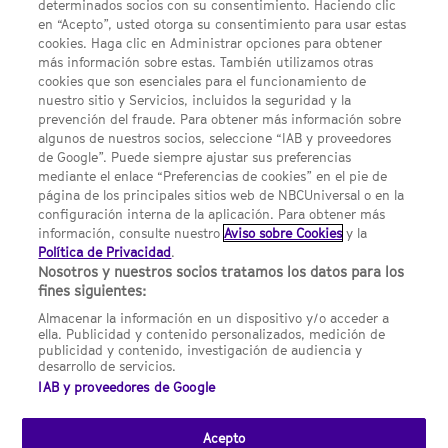
determinados socios con su consentimiento. Haciendo clic
en “Acepto”, usted otorga su consentimiento para usar estas
Acerca de SYFY
cookies. Haga clic en Administrar opciones para obtener
Condiciones Generales de Uso
más información sobre estas. También utilizamos otras
cookies que son esenciales para el funcionamiento de
Opciones de Anuncios
nuestro sitio y Servicios, incluidos la seguridad y la
prevención del fraude. Para obtener más información sobre
Política de privacidad
algunos de nuestros socios, seleccione “IAB y proveedores
de Google”. Puede siempre ajustar sus preferencias
UNA DIVISIÓN DE NBCUNIVERSAL
mediante el enlace “Preferencias de cookies” en el pie de
página de los principales sitios web de NBCUniversal o en la
configuración interna de la aplicación. Para obtener más
NBCUNIVERSAL
información, consulte nuestro
Aviso sobre Cookies
y la
Política de Privacidad
.
Contáctanos por email: contact.SYFYSpain@nbcuni.com
Nosotros y nuestros socios tratamos los datos para los
fines siguientes:
NBC Universal Global Networks España S.L.U. Edificio Torre
Europa. Paseo de la Castellana, 95. Planta 10 28046 Madrid B-
Almacenar la información en un dispositivo y/o acceder a
82227893
ella. Publicidad y contenido personalizados, medición de
publicidad y contenido, investigación de audiencia y
SYFY España está sujeto a la jurisdicción española y regulado
desarrollo de servicios.
por la Comisión Nacional de los Mercados y la Competencia
IAB y proveedores de Google
(CNMC).
Acepto