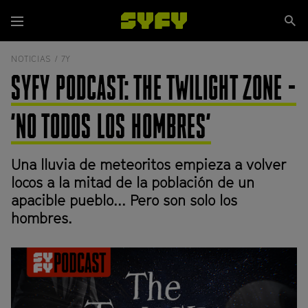
Pasar
Se
al
Menú
si
contenido
principal
NOTICIAS /
7Y
SYFY PODCAST: THE TWILIGHT ZONE -
'NO TODOS LOS HOMBRES'
Una lluvia de meteoritos empieza a volver
locos a la mitad de la población de un
apacible pueblo... Pero son solo los
hombres.