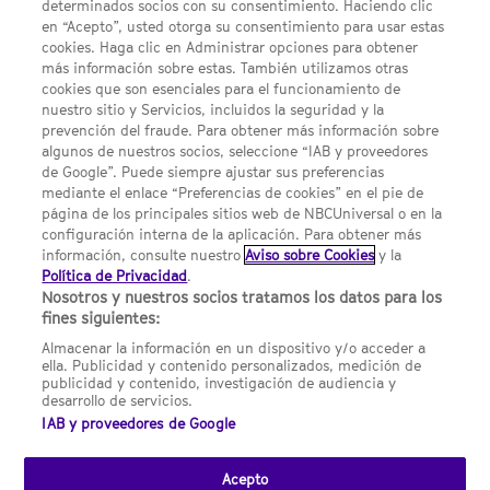
determinados socios con su consentimiento. Haciendo clic
en “Acepto”, usted otorga su consentimiento para usar estas
Acerca de SYFY
cookies. Haga clic en Administrar opciones para obtener
Condiciones Generales de Uso
más información sobre estas. También utilizamos otras
cookies que son esenciales para el funcionamiento de
Opciones de Anuncios
nuestro sitio y Servicios, incluidos la seguridad y la
prevención del fraude. Para obtener más información sobre
Política de privacidad
algunos de nuestros socios, seleccione “IAB y proveedores
de Google”. Puede siempre ajustar sus preferencias
UNA DIVISIÓN DE NBCUNIVERSAL
mediante el enlace “Preferencias de cookies” en el pie de
página de los principales sitios web de NBCUniversal o en la
configuración interna de la aplicación. Para obtener más
NBCUNIVERSAL
información, consulte nuestro
Aviso sobre Cookies
y la
Política de Privacidad
.
Contáctanos por email: contact.SYFYSpain@nbcuni.com
Nosotros y nuestros socios tratamos los datos para los
fines siguientes:
NBC Universal Global Networks España S.L.U. Edificio Torre
Europa. Paseo de la Castellana, 95. Planta 10 28046 Madrid B-
Almacenar la información en un dispositivo y/o acceder a
82227893
ella. Publicidad y contenido personalizados, medición de
publicidad y contenido, investigación de audiencia y
SYFY España está sujeto a la jurisdicción española y regulado
desarrollo de servicios.
por la Comisión Nacional de los Mercados y la Competencia
IAB y proveedores de Google
(CNMC).
Acepto