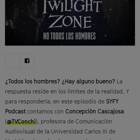
Share
Share
on
on
Twitter
Facebook
¿Todos los hombres? ¿Hay alguno bueno?
La
respuesta reside en los límites de la realidad. Y
para responderla, en este episodio de
SYFY
Podcast
contamos con
Concepción Cascajosa
(
@TVConchi
), profesora de Comunicación
Audiovisual de la Universidad Carlos III de