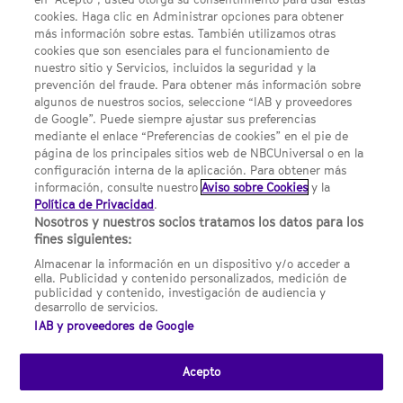
Acerca de SYFY
cookies. Haga clic en Administrar opciones para obtener
Condiciones Generales de Uso
más información sobre estas. También utilizamos otras
cookies que son esenciales para el funcionamiento de
Opciones de Anuncios
nuestro sitio y Servicios, incluidos la seguridad y la
prevención del fraude. Para obtener más información sobre
Política de privacidad
algunos de nuestros socios, seleccione “IAB y proveedores
de Google”. Puede siempre ajustar sus preferencias
UNA DIVISIÓN DE NBCUNIVERSAL
mediante el enlace “Preferencias de cookies” en el pie de
página de los principales sitios web de NBCUniversal o en la
configuración interna de la aplicación. Para obtener más
NBCUNIVERSAL
información, consulte nuestro
Aviso sobre Cookies
y la
Política de Privacidad
.
Contáctanos por email: contact.SYFYSpain@nbcuni.com
Nosotros y nuestros socios tratamos los datos para los
fines siguientes:
NBC Universal Global Networks España S.L.U. Edificio Torre
Europa. Paseo de la Castellana, 95. Planta 10 28046 Madrid B-
Almacenar la información en un dispositivo y/o acceder a
82227893
ella. Publicidad y contenido personalizados, medición de
publicidad y contenido, investigación de audiencia y
SYFY España está sujeto a la jurisdicción española y regulado
desarrollo de servicios.
por la Comisión Nacional de los Mercados y la Competencia
IAB y proveedores de Google
(CNMC).
Acepto
Channel
SCI FI Slovenia
SCI FI Србија
SYFY España
SYFY France
SYFY
sites