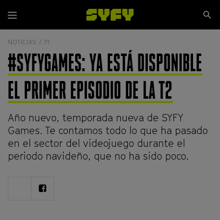
Pasar
Se
al
Menú
si
contenido
principal
NOTICIAS /
7Y
#SYFYGAMES: YA ESTÁ DISPONIBLE
EL PRIMER EPISODIO DE LA T2
Año nuevo, temporada nueva de SYFY
Games. Te contamos todo lo que ha pasado
en el sector del videojuego durante el
periodo navideño, que no ha sido poco.
Share
Share
on
on
Twitter
Facebook