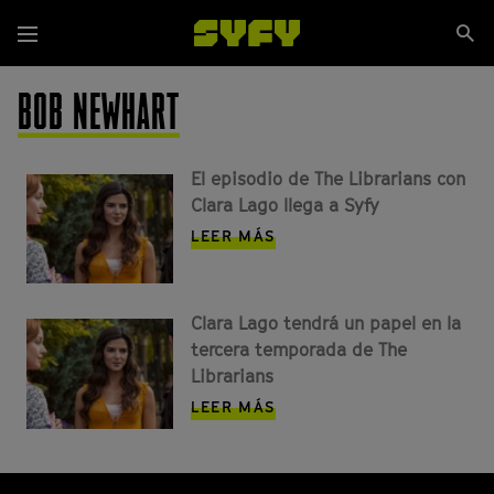
Pasar
Se
al
Menú
si
contenido
principal
BOB NEWHART
El episodio de The Librarians con
Clara Lago llega a Syfy
LEER MÁS
Clara Lago tendrá un papel en la
tercera temporada de The
Librarians
LEER MÁS