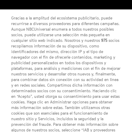
¡Gana un código digital de Saros para PS5!
Gracias a la amplitud del ecosistema publicitario, puede
recurrirse a diversos proveedores para diferentes campañas.
Aunque NBCUniversal enumera a todos nuestros posibles
socios, puede utilizarse una selección más pequeña en
cualquier sitio web indicado. Nosotros y nuestros
975
socios
recopilamos información de su dispositivo, como
identificadores del mismo, dirección IP y el tipo de
navegador con el fin de ofrecerle contenidos, marketing y
publicidad personalizados en todos los dispositivos y
FACEBOOK
YOUTUBE
INSTAGRAM
Síguenos
plataformas, para análisis y mediciones con el fin de mejorar
TWITTER
nuestros servicios y desarrollar otros nuevos y, finalmente,
ENLACES DE INTERÉS
para combinar datos sin conexión con su actividad en línea
y en redes sociales. Compartimos dicha información con
determinados socios con su consentimiento. Haciendo clic
en “Acepto”, usted otorga su consentimiento para usar estas
Acerca de SYFY
cookies. Haga clic en Administrar opciones para obtener
Condiciones Generales de Uso
más información sobre estas. También utilizamos otras
cookies que son esenciales para el funcionamiento de
Opciones de Anuncios
nuestro sitio y Servicios, incluidos la seguridad y la
prevención del fraude. Para obtener más información sobre
Política de privacidad
algunos de nuestros socios, seleccione “IAB y proveedores