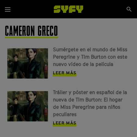
Pasar
Se
al
Menú
si
contenido
principal
CAMERON GRECO
Sumérgete en el mundo de Miss
Peregrine y Tim Burton con este
nuevo vídeo de la película
LEER MÁS
Tráiler y póster en español de la
nueva de Tim Burton: El hogar
de Miss Peregrine para niños
peculiares
LEER MÁS