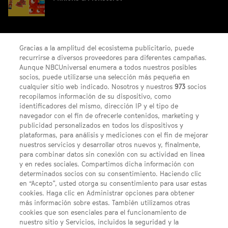
¡Gana un código digital de Saros para PS5!
Gracias a la amplitud del ecosistema publicitario, puede
recurrirse a diversos proveedores para diferentes campañas.
Aunque NBCUniversal enumera a todos nuestros posibles
socios, puede utilizarse una selección más pequeña en
cualquier sitio web indicado. Nosotros y nuestros
973
socios
recopilamos información de su dispositivo, como
identificadores del mismo, dirección IP y el tipo de
navegador con el fin de ofrecerle contenidos, marketing y
publicidad personalizados en todos los dispositivos y
FACEBOOK
YOUTUBE
INSTAGRAM
Síguenos
plataformas, para análisis y mediciones con el fin de mejorar
TWITTER
nuestros servicios y desarrollar otros nuevos y, finalmente,
ENLACES DE INTERÉS
para combinar datos sin conexión con su actividad en línea
y en redes sociales. Compartimos dicha información con
determinados socios con su consentimiento. Haciendo clic
en “Acepto”, usted otorga su consentimiento para usar estas
Acerca de SYFY
cookies. Haga clic en Administrar opciones para obtener
Condiciones Generales de Uso
más información sobre estas. También utilizamos otras
cookies que son esenciales para el funcionamiento de
Opciones de Anuncios
nuestro sitio y Servicios, incluidos la seguridad y la