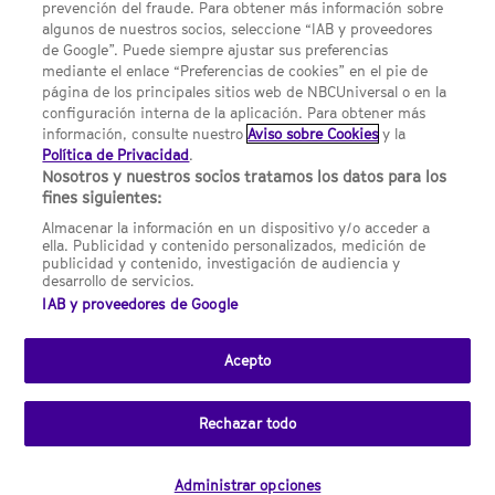
prevención del fraude. Para obtener más información sobre
Política de privacidad
algunos de nuestros socios, seleccione “IAB y proveedores
de Google”. Puede siempre ajustar sus preferencias
UNA DIVISIÓN DE NBCUNIVERSAL
mediante el enlace “Preferencias de cookies” en el pie de
página de los principales sitios web de NBCUniversal o en la
configuración interna de la aplicación. Para obtener más
NBCUNIVERSAL
información, consulte nuestro
Aviso sobre Cookies
y la
Política de Privacidad
.
Contáctanos por email: contact.SYFYSpain@nbcuni.com
Nosotros y nuestros socios tratamos los datos para los
fines siguientes:
NBC Universal Global Networks España S.L.U. Edificio Torre
Europa. Paseo de la Castellana, 95. Planta 10 28046 Madrid B-
Almacenar la información en un dispositivo y/o acceder a
82227893
ella. Publicidad y contenido personalizados, medición de
publicidad y contenido, investigación de audiencia y
SYFY España está sujeto a la jurisdicción española y regulado
desarrollo de servicios.
por la Comisión Nacional de los Mercados y la Competencia
IAB y proveedores de Google
(CNMC).
Acepto
Channel
SCI FI Slovenia
SCI FI Србија
SYFY España
SYFY France
SYFY
sites
Portugal
SYFY USA
Rechazar todo
© 2026 NBC Universal Global Networks España S.L.U. Todos los
derechos reservados.
Administrar opciones
Desarrollado por
Clicknaranja
.