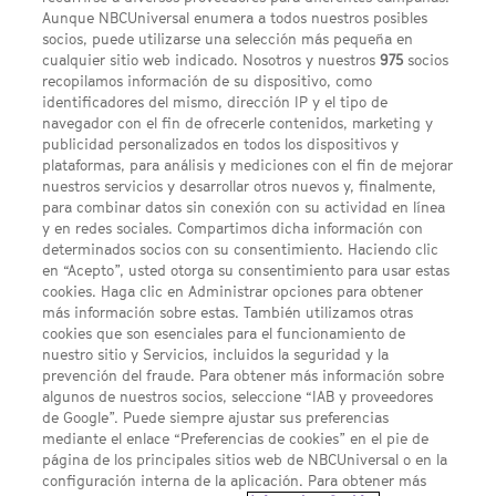
Aunque NBCUniversal enumera a todos nuestros posibles
socios, puede utilizarse una selección más pequeña en
cualquier sitio web indicado. Nosotros y nuestros
975
socios
recopilamos información de su dispositivo, como
identificadores del mismo, dirección IP y el tipo de
navegador con el fin de ofrecerle contenidos, marketing y
publicidad personalizados en todos los dispositivos y
FACEBOOK
YOUTUBE
INSTAGRAM
Síguenos
plataformas, para análisis y mediciones con el fin de mejorar
TWITTER
nuestros servicios y desarrollar otros nuevos y, finalmente,
ENLACES DE INTERÉS
para combinar datos sin conexión con su actividad en línea
y en redes sociales. Compartimos dicha información con
determinados socios con su consentimiento. Haciendo clic
en “Acepto”, usted otorga su consentimiento para usar estas
Acerca de SYFY
cookies. Haga clic en Administrar opciones para obtener
Condiciones Generales de Uso
más información sobre estas. También utilizamos otras
cookies que son esenciales para el funcionamiento de
Opciones de Anuncios
nuestro sitio y Servicios, incluidos la seguridad y la
prevención del fraude. Para obtener más información sobre
Política de privacidad
algunos de nuestros socios, seleccione “IAB y proveedores
de Google”. Puede siempre ajustar sus preferencias
UNA DIVISIÓN DE NBCUNIVERSAL
mediante el enlace “Preferencias de cookies” en el pie de
página de los principales sitios web de NBCUniversal o en la
configuración interna de la aplicación. Para obtener más
NBCUNIVERSAL