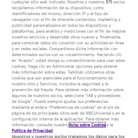
cualquier sitio web indicado. Nosotros y nuestros
975
socios
recopilamos información de su dispositivo, como
identificadores del mismo, dirección IP y el tipo de
navegador con el fin de ofrecerle contenidos, marketing y
publicidad personalizados en todos los dispositivos y
FACEBOOK
YOUTUBE
INSTAGRAM
Síguenos
plataformas, para análisis y mediciones con el fin de mejorar
TWITTER
nuestros servicios y desarrollar otros nuevos y, finalmente,
ENLACES DE INTERÉS
para combinar datos sin conexión con su actividad en línea
y en redes sociales. Compartimos dicha información con
determinados socios con su consentimiento. Haciendo clic
en “Acepto”, usted otorga su consentimiento para usar estas
Acerca de SYFY
cookies. Haga clic en Administrar opciones para obtener
Condiciones Generales de Uso
más información sobre estas. También utilizamos otras
cookies que son esenciales para el funcionamiento de
Opciones de Anuncios
nuestro sitio y Servicios, incluidos la seguridad y la
prevención del fraude. Para obtener más información sobre
Política de privacidad
algunos de nuestros socios, seleccione “IAB y proveedores
de Google”. Puede siempre ajustar sus preferencias
UNA DIVISIÓN DE NBCUNIVERSAL
mediante el enlace “Preferencias de cookies” en el pie de
página de los principales sitios web de NBCUniversal o en la
configuración interna de la aplicación. Para obtener más
NBCUNIVERSAL
información, consulte nuestro
Aviso sobre Cookies
y la
Política de Privacidad
.
Contáctanos por email: contact.SYFYSpain@nbcuni.com
Nosotros y nuestros socios tratamos los datos para los