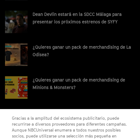
Dean Devlin estará en la SDCC Málaga para
presentar los próximos estrenos de SYFY
¿Quieres ganar un pack de merchandising de La
Odisea?
¿Quieres ganar un pack de merchandising de
Minions & Monsters?
¡Gana un código digital de Saros para PS5!
Gracias a la amplitud del ecosistema publicitario, puede
recurrirse a diversos proveedores para diferentes campañas.
Aunque NBCUniversal enumera a todos nuestros posibles
socios, puede utilizarse una selección más pequeña en