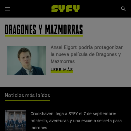
Pasar
Se
al
Menú
si
contenido
principal
DRAGONES Y MAZMORRAS
Ansel Elgort podría protagonizar
la nueva película de Dragones y
Mazmorras
LEER MÁS
Noticias más leídas
Crookhaven llega a SYFY el 7 de septiembre:
misterio, aventuras y una escuela secreta para
ladrones