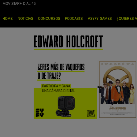
Pasar
MOVISTAR+ DIAL 43
al
Menú
contenido
HOME
NOTICIAS
CONCURSOS
PODCASTS
#SYFY GAMES
¿QUIERES 
principal
principal
EDWARD HOLCROFT