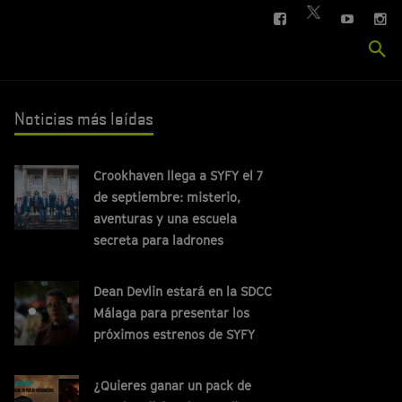
FACEBOOK
YOUTUBE
IN
TWITTER
Se
si
Noticias más leídas
Crookhaven llega a SYFY el 7
de septiembre: misterio,
aventuras y una escuela
secreta para ladrones
Dean Devlin estará en la SDCC
Málaga para presentar los
próximos estrenos de SYFY
¿Quieres ganar un pack de