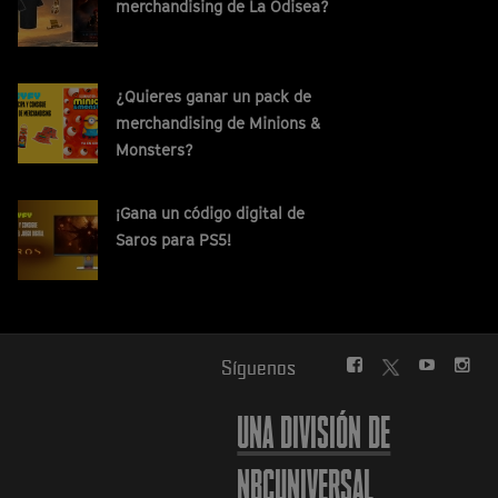
merchandising de La Odisea?
¿Quieres ganar un pack de
merchandising de Minions &
Monsters?
¡Gana un código digital de
Saros para PS5!
FACEBOOK
YOUTUBE
INS
Síguenos
TWITTER
UNA DIVISIÓN DE
NBCUNIVERSAL