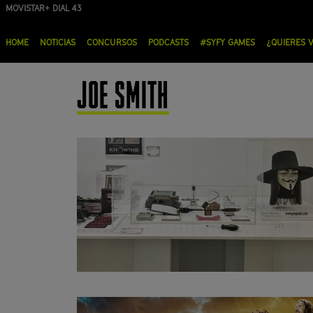
Pasar
MOVISTAR+ DIAL 43
ORANGE DIAL 19
al
Menú
contenido
HOME
NOTICIAS
CONCURSOS
PODCASTS
#SYFY GAMES
¿QUIERES 
principal
principal
JOE SMITH