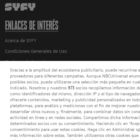
ENLACES DE INTERÉS
Acerca de SYFY
Condiciones Generales de Uso
Opciones de Anuncios
Gracias a la amplitud del ecosistema publicitario, puede recurrirse 
Política de privacidad
proveedores para diferentes campañas. Aunque NBCUniversal enume
posibles socios, puede utilizarse una selección más pequeña en cual
indicado. Nosotros y nuestros
973
socios recopilamos información de
como identificadores del mismo, dirección IP y el tipo de navegador
ofrecerle contenidos, marketing y publicidad personalizados en todos
plataformas, para análisis y mediciones con el fin de mejorar nuestr
desarrollar otros nuevos y, finalmente, para combinar datos sin con
actividad en línea y en redes sociales. Compartimos dicha informac
determinados socios con su consentimiento. Haciendo clic en “Acept
consentimiento para usar estas cookies. Haga clic en Administrar o
más información sobre estas. También utilizamos otras cookies que 