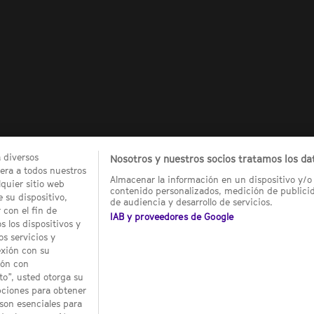
a diversos
Nosotros y nuestros socios tratamos los dat
ra a todos nuestros
Almacenar la información en un dispositivo y/o 
quier sitio web
contenido personalizados, medición de publicid
 su dispositivo,
de audiencia y desarrollo de servicios.
 con el fin de
IAB y proveedores de Google
 los dispositivos y
os servicios y
exión con su
ión con
o”, usted otorga su
pciones para obtener
son esenciales para