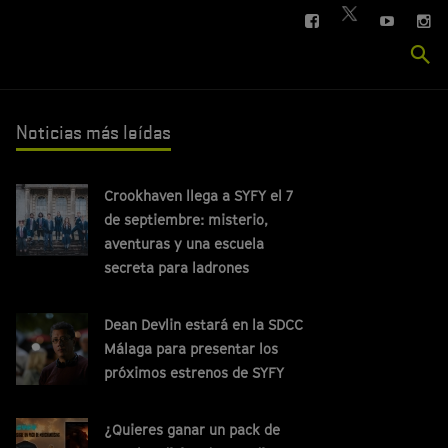
FACEBOOK
YOUTUBE
IN
TWITTER
Se
si
Noticias más leídas
Crookhaven llega a SYFY el 7
de septiembre: misterio,
aventuras y una escuela
secreta para ladrones
Dean Devlin estará en la SDCC
Málaga para presentar los
próximos estrenos de SYFY
¿Quieres ganar un pack de