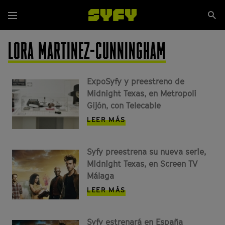
Pasar
Se
al
Menú
si
contenido
principal
LORA MARTINEZ-CUNNINGHAM
ExpoSyfy y preestreno de
Midnight Texas, en Metropoli
Gijón, con Telecable
LEER MÁS
Syfy preestrena su nueva serie,
Midnight Texas, en Screen TV
Málaga
LEER MÁS
Syfy estrenará en España