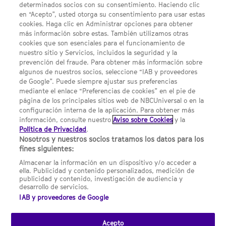
determinados socios con su consentimiento. Haciendo clic
en “Acepto”, usted otorga su consentimiento para usar estas
Acerca de SYFY
cookies. Haga clic en Administrar opciones para obtener
Condiciones Generales de Uso
más información sobre estas. También utilizamos otras
cookies que son esenciales para el funcionamiento de
Opciones de Anuncios
nuestro sitio y Servicios, incluidos la seguridad y la
prevención del fraude. Para obtener más información sobre
Política de privacidad
algunos de nuestros socios, seleccione “IAB y proveedores
de Google”. Puede siempre ajustar sus preferencias
UNA DIVISIÓN DE NBCUNIVERSAL
mediante el enlace “Preferencias de cookies” en el pie de
página de los principales sitios web de NBCUniversal o en la
configuración interna de la aplicación. Para obtener más
NBCUNIVERSAL
información, consulte nuestro
Aviso sobre Cookies
y la
Política de Privacidad
.
Contáctanos por email: contact.SYFYSpain@nbcuni.com
Nosotros y nuestros socios tratamos los datos para los
fines siguientes:
NBC Universal Global Networks España S.L.U. Edificio Torre
Europa. Paseo de la Castellana, 95. Planta 10 28046 Madrid B-
Almacenar la información en un dispositivo y/o acceder a
82227893
ella. Publicidad y contenido personalizados, medición de
publicidad y contenido, investigación de audiencia y
SYFY España está sujeto a la jurisdicción española y regulado
desarrollo de servicios.
por la Comisión Nacional de los Mercados y la Competencia
IAB y proveedores de Google
(CNMC).
Acepto