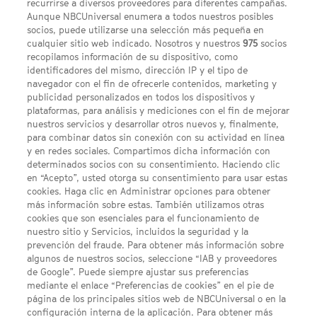
recurrirse a diversos proveedores para diferentes campañas.
Aunque NBCUniversal enumera a todos nuestros posibles
socios, puede utilizarse una selección más pequeña en
cualquier sitio web indicado. Nosotros y nuestros
975
socios
recopilamos información de su dispositivo, como
identificadores del mismo, dirección IP y el tipo de
navegador con el fin de ofrecerle contenidos, marketing y
publicidad personalizados en todos los dispositivos y
FACEBOOK
YOUTUBE
INSTAGRAM
Síguenos
plataformas, para análisis y mediciones con el fin de mejorar
TWITTER
nuestros servicios y desarrollar otros nuevos y, finalmente,
ENLACES DE INTERÉS
para combinar datos sin conexión con su actividad en línea
y en redes sociales. Compartimos dicha información con
determinados socios con su consentimiento. Haciendo clic
en “Acepto”, usted otorga su consentimiento para usar estas
Acerca de SYFY
cookies. Haga clic en Administrar opciones para obtener
Condiciones Generales de Uso
más información sobre estas. También utilizamos otras
cookies que son esenciales para el funcionamiento de
Opciones de Anuncios
nuestro sitio y Servicios, incluidos la seguridad y la
prevención del fraude. Para obtener más información sobre
Política de privacidad
algunos de nuestros socios, seleccione “IAB y proveedores
de Google”. Puede siempre ajustar sus preferencias
UNA DIVISIÓN DE NBCUNIVERSAL
mediante el enlace “Preferencias de cookies” en el pie de
página de los principales sitios web de NBCUniversal o en la
configuración interna de la aplicación. Para obtener más