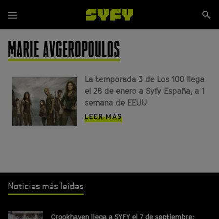
Pasar
Se
al
Menú
si
contenido
principal
MARIE AVGEROPOULOS
La temporada 3 de Los 100 llega
el 28 de enero a Syfy España, a 1
semana de EEUU
LEER MÁS
Noticias más leídas
Crookhaven llega a SYFY el 7 de septiembre: