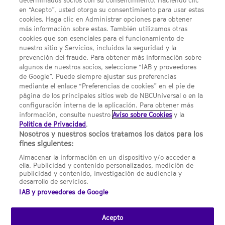
determinados socios con su consentimiento. Haciendo clic
en “Acepto”, usted otorga su consentimiento para usar estas
Acerca de SYFY
cookies. Haga clic en Administrar opciones para obtener
Condiciones Generales de Uso
más información sobre estas. También utilizamos otras
cookies que son esenciales para el funcionamiento de
Opciones de Anuncios
nuestro sitio y Servicios, incluidos la seguridad y la
prevención del fraude. Para obtener más información sobre
Política de privacidad
algunos de nuestros socios, seleccione “IAB y proveedores
de Google”. Puede siempre ajustar sus preferencias
UNA DIVISIÓN DE NBCUNIVERSAL
mediante el enlace “Preferencias de cookies” en el pie de
página de los principales sitios web de NBCUniversal o en la
configuración interna de la aplicación. Para obtener más
NBCUNIVERSAL
información, consulte nuestro
Aviso sobre Cookies
y la
Política de Privacidad
.
Contáctanos por email: contact.SYFYSpain@nbcuni.com
Nosotros y nuestros socios tratamos los datos para los
fines siguientes:
NBC Universal Global Networks España S.L.U. Edificio Torre
Europa. Paseo de la Castellana, 95. Planta 10 28046 Madrid B-
Almacenar la información en un dispositivo y/o acceder a
82227893
ella. Publicidad y contenido personalizados, medición de
publicidad y contenido, investigación de audiencia y
SYFY España está sujeto a la jurisdicción española y regulado
desarrollo de servicios.
por la Comisión Nacional de los Mercados y la Competencia
IAB y proveedores de Google
(CNMC).
Acepto
Channel