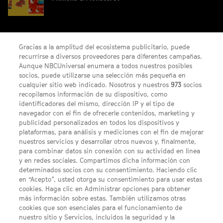
¡Gana un código digital de Saros para PS5!
Gracias a la amplitud del ecosistema publicitario, puede
recurrirse a diversos proveedores para diferentes campañas.
Aunque NBCUniversal enumera a todos nuestros posibles
socios, puede utilizarse una selección más pequeña en
cualquier sitio web indicado. Nosotros y nuestros
973
socios
recopilamos información de su dispositivo, como
identificadores del mismo, dirección IP y el tipo de
navegador con el fin de ofrecerle contenidos, marketing y
publicidad personalizados en todos los dispositivos y
FACEBOOK
YOUTUBE
INSTAGRAM
Síguenos
plataformas, para análisis y mediciones con el fin de mejorar
TWITTER
nuestros servicios y desarrollar otros nuevos y, finalmente,
ENLACES DE INTERÉS
para combinar datos sin conexión con su actividad en línea
y en redes sociales. Compartimos dicha información con
determinados socios con su consentimiento. Haciendo clic
en “Acepto”, usted otorga su consentimiento para usar estas
Acerca de SYFY
cookies. Haga clic en Administrar opciones para obtener
Condiciones Generales de Uso
más información sobre estas. También utilizamos otras
cookies que son esenciales para el funcionamiento de
Opciones de Anuncios
nuestro sitio y Servicios, incluidos la seguridad y la