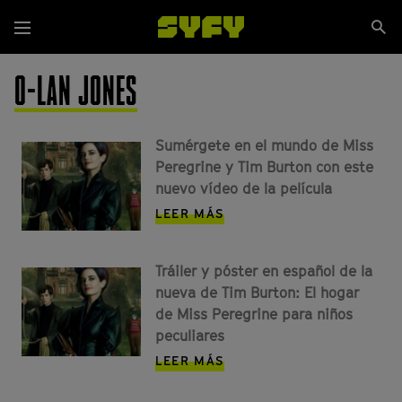
Pasar
Se
al
Menú
si
contenido
principal
O-LAN JONES
Sumérgete en el mundo de Miss
Peregrine y Tim Burton con este
nuevo vídeo de la película
LEER MÁS
Tráiler y póster en español de la
nueva de Tim Burton: El hogar
de Miss Peregrine para niños
peculiares
LEER MÁS