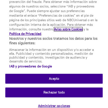
prevención del fraude. Para obtener más información sobre
Política de privacidad
algunos de nuestros socios, seleccione “IAB y proveedores
de Google”. Puede siempre ajustar sus preferencias
UNA DIVISIÓN DE NBCUNIVERSAL
mediante el enlace “Preferencias de cookies” en el pie de
página de los principales sitios web de NBCUniversal o en la
configuración interna de la aplicación. Para obtener más
NBCUNIVERSAL
información, consulte nuestro
Aviso sobre Cookies
y la
Política de Privacidad
.
Contáctanos por email: contact.SYFYSpain@nbcuni.com
Nosotros y nuestros socios tratamos los datos para los
fines siguientes:
NBC Universal Global Networks España S.L.U. Edificio Torre
Europa. Paseo de la Castellana, 95. Planta 10 28046 Madrid B-
Almacenar la información en un dispositivo y/o acceder a
82227893
ella. Publicidad y contenido personalizados, medición de
publicidad y contenido, investigación de audiencia y
SYFY España está sujeto a la jurisdicción española y regulado
desarrollo de servicios.
por la Comisión Nacional de los Mercados y la Competencia
IAB y proveedores de Google
(CNMC).
Acepto
Channel
SCI FI Slovenia
SCI FI Србија
SYFY España
SYFY France
SYFY
sites
Portugal
SYFY USA
Rechazar todo
© 2026 NBC Universal Global Networks España S.L.U. Todos los
derechos reservados.
Administrar opciones
Desarrollado por
Clicknaranja
.