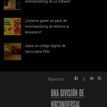
merchandising de La Odisea?
¿Quieres ganar un pack de
merchandising de Minions &
Monsters?
¡Gana un código digital de
Saros para PS5!
FACEBOOK
YOUTUBE
INS
Síguenos
TWITTER
UNA DIVISIÓN DE
NBCUNIVERSAL