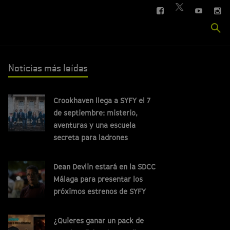
FACEBOOK
YOUTUBE
IN
TWITTER
Se
si
Noticias más leídas
Crookhaven llega a SYFY el 7
de septiembre: misterio,
aventuras y una escuela
secreta para ladrones
Dean Devlin estará en la SDCC
Málaga para presentar los
próximos estrenos de SYFY
¿Quieres ganar un pack de