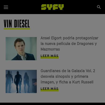
Pasar
Se
al
Menú
si
contenido
principal
VIN DIESEL
Ansel Elgort podría protagonizar
la nueva película de Dragones y
Mazmorras
LEER MÁS
Guardianes de la Galaxia Vol. 2
desvela sinopsis y primera
imagen, y ficha a Kurt Russell
LEER MÁS