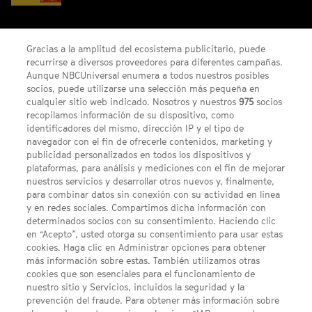
¡Gana un código digital de Saros para PS5!
Gracias a la amplitud del ecosistema publicitario, puede
recurrirse a diversos proveedores para diferentes campañas.
Aunque NBCUniversal enumera a todos nuestros posibles
socios, puede utilizarse una selección más pequeña en
cualquier sitio web indicado. Nosotros y nuestros
975
socios
recopilamos información de su dispositivo, como
identificadores del mismo, dirección IP y el tipo de
navegador con el fin de ofrecerle contenidos, marketing y
publicidad personalizados en todos los dispositivos y
FACEBOOK
YOUTUBE
INSTAGRAM
Síguenos
plataformas, para análisis y mediciones con el fin de mejorar
TWITTER
nuestros servicios y desarrollar otros nuevos y, finalmente,
ENLACES DE INTERÉS
para combinar datos sin conexión con su actividad en línea
y en redes sociales. Compartimos dicha información con
determinados socios con su consentimiento. Haciendo clic
en “Acepto”, usted otorga su consentimiento para usar estas
Acerca de SYFY
cookies. Haga clic en Administrar opciones para obtener
Condiciones Generales de Uso
más información sobre estas. También utilizamos otras
cookies que son esenciales para el funcionamiento de
Opciones de Anuncios
nuestro sitio y Servicios, incluidos la seguridad y la
prevención del fraude. Para obtener más información sobre
Política de privacidad