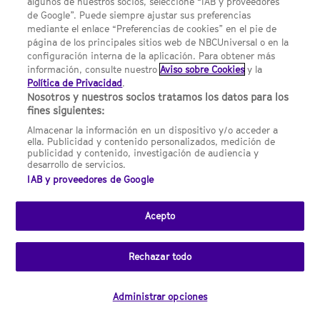
algunos de nuestros socios, seleccione “IAB y proveedores
de Google”. Puede siempre ajustar sus preferencias
UNA DIVISIÓN DE NBCUNIVERSAL
mediante el enlace “Preferencias de cookies” en el pie de
página de los principales sitios web de NBCUniversal o en la
configuración interna de la aplicación. Para obtener más
NBCUNIVERSAL
información, consulte nuestro
Aviso sobre Cookies
y la
Política de Privacidad
.
Contáctanos por email: contact.SYFYSpain@nbcuni.com
Nosotros y nuestros socios tratamos los datos para los
fines siguientes:
NBC Universal Global Networks España S.L.U. Edificio Torre
Europa. Paseo de la Castellana, 95. Planta 10 28046 Madrid B-
Almacenar la información en un dispositivo y/o acceder a
82227893
ella. Publicidad y contenido personalizados, medición de
publicidad y contenido, investigación de audiencia y
SYFY España está sujeto a la jurisdicción española y regulado
desarrollo de servicios.
por la Comisión Nacional de los Mercados y la Competencia
IAB y proveedores de Google
(CNMC).
Acepto
Channel
SCI FI Slovenia
SCI FI Србија
SYFY España
SYFY France
SYFY
sites
Portugal
SYFY USA
Rechazar todo
© 2026 NBC Universal Global Networks España S.L.U. Todos los
derechos reservados.
Administrar opciones
Desarrollado por
Clicknaranja
.