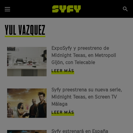
Pasar
Se
al
Menú
si
contenido
principal
YUL VAZQUEZ
ExpoSyfy y preestreno de
Midnight Texas, en Metropoli
Gijón, con Telecable
LEER MÁS
Syfy preestrena su nueva serie,
Midnight Texas, en Screen TV
Málaga
LEER MÁS
Syfy estrenará en España