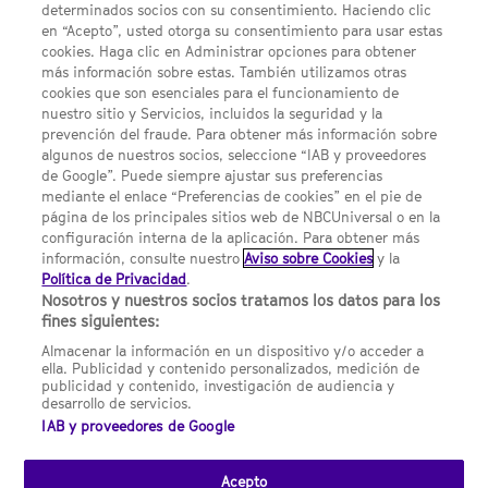
determinados socios con su consentimiento. Haciendo clic
en “Acepto”, usted otorga su consentimiento para usar estas
Acerca de SYFY
cookies. Haga clic en Administrar opciones para obtener
Condiciones Generales de Uso
más información sobre estas. También utilizamos otras
cookies que son esenciales para el funcionamiento de
Opciones de Anuncios
nuestro sitio y Servicios, incluidos la seguridad y la
prevención del fraude. Para obtener más información sobre
Política de privacidad
algunos de nuestros socios, seleccione “IAB y proveedores
de Google”. Puede siempre ajustar sus preferencias
UNA DIVISIÓN DE NBCUNIVERSAL
mediante el enlace “Preferencias de cookies” en el pie de
página de los principales sitios web de NBCUniversal o en la
configuración interna de la aplicación. Para obtener más
NBCUNIVERSAL
información, consulte nuestro
Aviso sobre Cookies
y la
Política de Privacidad
.
Contáctanos por email: contact.SYFYSpain@nbcuni.com
Nosotros y nuestros socios tratamos los datos para los
fines siguientes:
NBC Universal Global Networks España S.L.U. Edificio Torre
Europa. Paseo de la Castellana, 95. Planta 10 28046 Madrid B-
Almacenar la información en un dispositivo y/o acceder a
82227893
ella. Publicidad y contenido personalizados, medición de
publicidad y contenido, investigación de audiencia y
SYFY España está sujeto a la jurisdicción española y regulado
desarrollo de servicios.
por la Comisión Nacional de los Mercados y la Competencia
IAB y proveedores de Google
(CNMC).
Acepto