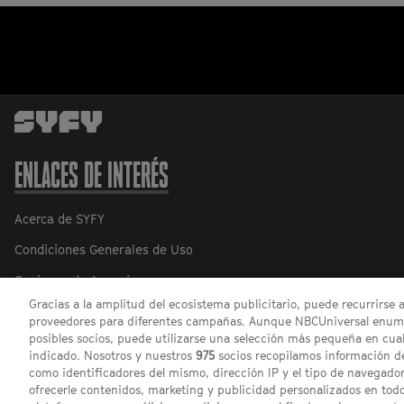
ENLACES DE INTERÉS
Acerca de SYFY
Condiciones Generales de Uso
Opciones de Anuncios
Gracias a la amplitud del ecosistema publicitario, puede recurrirse 
Política de privacidad
proveedores para diferentes campañas. Aunque NBCUniversal enume
posibles socios, puede utilizarse una selección más pequeña en cual
indicado. Nosotros y nuestros
975
socios recopilamos información de
como identificadores del mismo, dirección IP y el tipo de navegador
ofrecerle contenidos, marketing y publicidad personalizados en todos