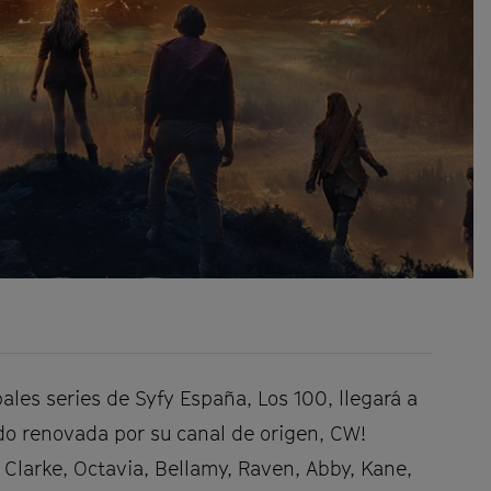
pales series de Syfy España, Los 100, llegará a
ido renovada por su canal de origen, CW!
Clarke, Octavia, Bellamy, Raven, Abby, Kane,