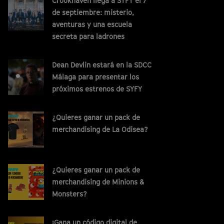
Crookhaven llega a SYFY el 7
de septiembre: misterio,
aventuras y una escuela
secreta para ladrones
Dean Devlin estará en la SDCC
Málaga para presentar los
próximos estrenos de SYFY
¿Quieres ganar un pack de
merchandising de La Odisea?
¿Quieres ganar un pack de
merchandising de Minions &
Monsters?
¡Gana un código digital de