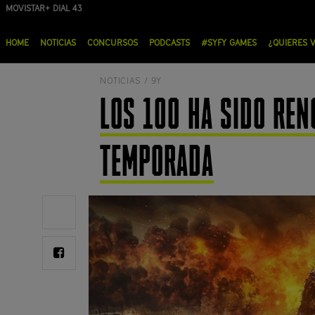
Pasar
MOVISTAR+ DIAL 43
ORANGE DIAL 19
al
Menú
contenido
HOME
NOTICIAS
CONCURSOS
PODCASTS
#SYFY GAMES
¿QUIERES 
principal
principal
NOTICIAS /
9Y
LOS 100 HA SIDO REN
TEMPORADA
Share
on
Twitter
Share
on
Facebook