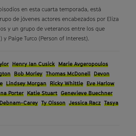
pisodios en esta cuarta temporada, está
grupo de jóvenes actores encabezados por Eliza
los y un grupo de veteranos entre los que
 y Paige Turco (Person of Interest).
ylor
Henry Ian Cusick
Marie Avgeropoulos
gton
Bob Morley
Thomas McDonell
Devon
ee
Lindsey Morgan
Ricky Whittle
Eve Harlow
na Porter
Katie Stuart
Genevieve Buechner
a Debnam-Carey
Ty Olsson
Jessica Racz
Tasya