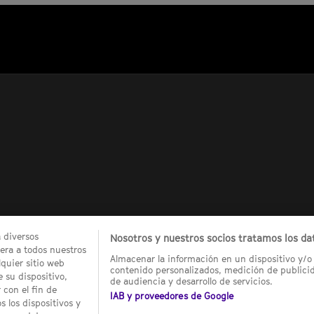
a diversos
Nosotros y nuestros socios tratamos los dat
ra a todos nuestros
Almacenar la información en un dispositivo y/o 
quier sitio web
contenido personalizados, medición de publicid
 su dispositivo,
de audiencia y desarrollo de servicios.
 con el fin de
IAB y proveedores de Google
 los dispositivos y