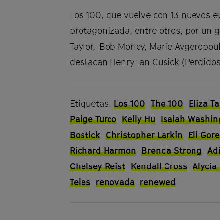
Los 100, que vuelve con 13 nuevos e
protagonizada, entre otros, por un 
Taylor, Bob Morley, Marie Avgeropou
destacan Henry Ian Cusick (Perdidos)
Etiquetas:
Los 100
The 100
Eliza Ta
Paige Turco
Kelly Hu
Isaiah Washin
Bostick
Christopher Larkin
Eli Gor
Richard Harmon
Brenda Strong
Adi
Chelsey Reist
Kendall Cross
Alyci
Teles
renovada
renewed