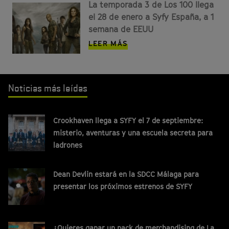
La temporada 3 de Los 100 llega
el 28 de enero a Syfy España, a 1
semana de EEUU
LEER MÁS
Noticias más leídas
Crookhaven llega a SYFY el 7 de septiembre:
misterio, aventuras y una escuela secreta para
ladrones
Dean Devlin estará en la SDCC Málaga para
presentar los próximos estrenos de SYFY
¿Quieres ganar un pack de merchandising de La