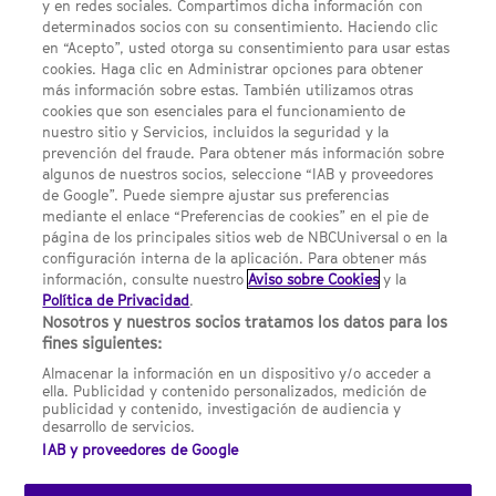
y en redes sociales. Compartimos dicha información con
determinados socios con su consentimiento. Haciendo clic
en “Acepto”, usted otorga su consentimiento para usar estas
Acerca de SYFY
cookies. Haga clic en Administrar opciones para obtener
Condiciones Generales de Uso
más información sobre estas. También utilizamos otras
cookies que son esenciales para el funcionamiento de
Opciones de Anuncios
nuestro sitio y Servicios, incluidos la seguridad y la
prevención del fraude. Para obtener más información sobre
Política de privacidad
algunos de nuestros socios, seleccione “IAB y proveedores
de Google”. Puede siempre ajustar sus preferencias
UNA DIVISIÓN DE NBCUNIVERSAL
mediante el enlace “Preferencias de cookies” en el pie de
página de los principales sitios web de NBCUniversal o en la
configuración interna de la aplicación. Para obtener más
NBCUNIVERSAL
información, consulte nuestro
Aviso sobre Cookies
y la
Política de Privacidad
.
Contáctanos por email: contact.SYFYSpain@nbcuni.com
Nosotros y nuestros socios tratamos los datos para los
fines siguientes:
NBC Universal Global Networks España S.L.U. Edificio Torre
Europa. Paseo de la Castellana, 95. Planta 10 28046 Madrid B-
Almacenar la información en un dispositivo y/o acceder a
82227893
ella. Publicidad y contenido personalizados, medición de
publicidad y contenido, investigación de audiencia y
SYFY España está sujeto a la jurisdicción española y regulado
desarrollo de servicios.
por la Comisión Nacional de los Mercados y la Competencia
IAB y proveedores de Google
(CNMC).