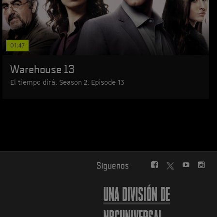
01:47
Warehouse 13
El tiempo dirá, Season 2, Episode 13
FACEBOOK
YOUTUBE
INS
Síguenos
TWITTER
UNA DIVISIÓN DE