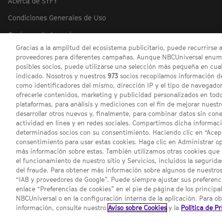
Acerca de SYFY
Condiciones Generales de Uso
Opciones de Anuncios
Gracias a la amplitud del ecosistema publicitario, puede recurrirse 
Política de privacidad
proveedores para diferentes campañas. Aunque NBCUniversal enume
posibles socios, puede utilizarse una selección más pequeña en cual
Preferencias de cookies
indicado. Nosotros y nuestros
973
socios recopilamos información de
como identificadores del mismo, dirección IP y el tipo de navegador
ofrecerle contenidos, marketing y publicidad personalizados en todos
plataformas, para análisis y mediciones con el fin de mejorar nuestr
desarrollar otros nuevos y, finalmente, para combinar datos sin con
actividad en línea y en redes sociales. Compartimos dicha informac
determinados socios con su consentimiento. Haciendo clic en “Acept
consentimiento para usar estas cookies. Haga clic en Administrar o
más información sobre estas. También utilizamos otras cookies que 
el funcionamiento de nuestro sitio y Servicios, incluidos la segurid
del fraude. Para obtener más información sobre algunos de nuestros
“IAB y proveedores de Google”. Puede siempre ajustar sus preferenc
Channel
SCI FI
enlace “Preferencias de cookies” en el pie de página de los principa
sites
© 2
NBCUniversal o en la configuración interna de la aplicación. Para o
información, consulte nuestro
Aviso sobre Cookies
y la
Política de P