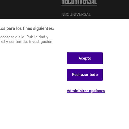
NBCUNIVERSAL
NBCUNIVERSAL
Contáctanos por email:
os para los fines siguientes:
contact.SYFYSpain@nbcuni.com
acceder a ella. Publicidad y
NBC Universal Global Networks
ad y contenido, investigación
España S.L.U. Edificio Torre
Europa. Paseo de la Castellana,
95. Planta 10 28046 Madrid B-
Acepto
82227893
SYFY España está sujeto a la
Rechazar todo
jurisdicción española y regulado
por la Comisión Nacional de los
Mercados y la Competencia
(CNMC).
Administrar opciones
FY USA
dos.