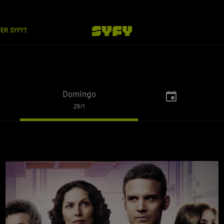
VER SYFY?
Domingo
Choose
29/1
a
...
date