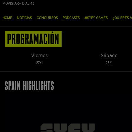
Pasar
MOVISTAR+ DIAL 43
ORANGE DIAL 19
al
Menú
contenido
HOME
NOTICIAS
CONCURSOS
PODCASTS
#SYFY GAMES
¿QUIERES 
principal
principal
PROGRAMACIÓN
Viernes
Sábado
27/1
28/1
SPAIN HIGHLIGHTS