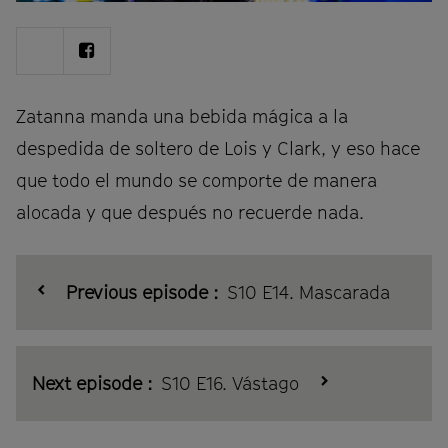
Share
Share
on
on
Twitter
Facebook
Zatanna manda una bebida mágica a la
despedida de soltero de Lois y Clark, y eso hace
que todo el mundo se comporte de manera
alocada y que después no recuerde nada.
Previous episode :
S10 E14. Mascarada
Next episode :
S10 E16. Vástago