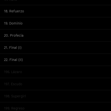
18. Refuerzo
19. Dominio
20. Profecía
21. Final (I)
22. Final (II)
196. Lázaro
197. Escudo
198. Supergirl
199. Regreso