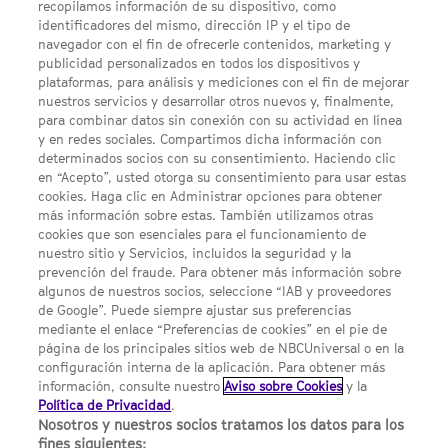
recopilamos información de su dispositivo, como
identificadores del mismo, dirección IP y el tipo de
navegador con el fin de ofrecerle contenidos, marketing y
publicidad personalizados en todos los dispositivos y
FACEBOOK
YOUTUBE
INSTAGRAM
Síguenos
plataformas, para análisis y mediciones con el fin de mejorar
TWITTER
nuestros servicios y desarrollar otros nuevos y, finalmente,
ENLACES DE INTERÉS
para combinar datos sin conexión con su actividad en línea
y en redes sociales. Compartimos dicha información con
determinados socios con su consentimiento. Haciendo clic
en “Acepto”, usted otorga su consentimiento para usar estas
Acerca de SYFY
cookies. Haga clic en Administrar opciones para obtener
Condiciones Generales de Uso
más información sobre estas. También utilizamos otras
cookies que son esenciales para el funcionamiento de
Opciones de Anuncios
nuestro sitio y Servicios, incluidos la seguridad y la
prevención del fraude. Para obtener más información sobre
Política de privacidad
algunos de nuestros socios, seleccione “IAB y proveedores
de Google”. Puede siempre ajustar sus preferencias
UNA DIVISIÓN DE NBCUNIVERSAL
mediante el enlace “Preferencias de cookies” en el pie de
página de los principales sitios web de NBCUniversal o en la
configuración interna de la aplicación. Para obtener más
NBCUNIVERSAL
información, consulte nuestro
Aviso sobre Cookies
y la
Política de Privacidad
.
Contáctanos por email: contact.SYFYSpain@nbcuni.com
Nosotros y nuestros socios tratamos los datos para los
fines siguientes:
NBC Universal Global Networks España S.L.U. Edificio Torre