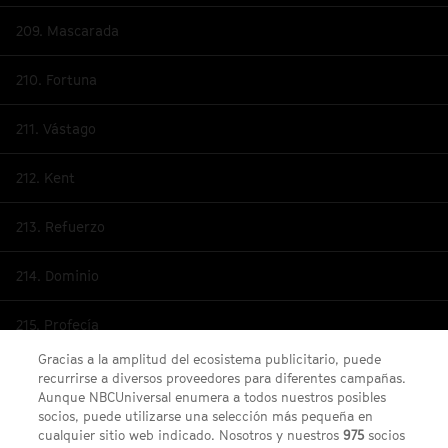
209. Mascarada
210. Fortuna
211. Vástago
212. Kent
213. Refuerzo
214. Dominio
215. Profecía
Gracias a la amplitud del ecosistema publicitario, puede
216. Final
recurrirse a diversos proveedores para diferentes campañas.
Aunque NBCUniversal enumera a todos nuestros posibles
socios, puede utilizarse una selección más pequeña en
cualquier sitio web indicado. Nosotros y nuestros
975
socios