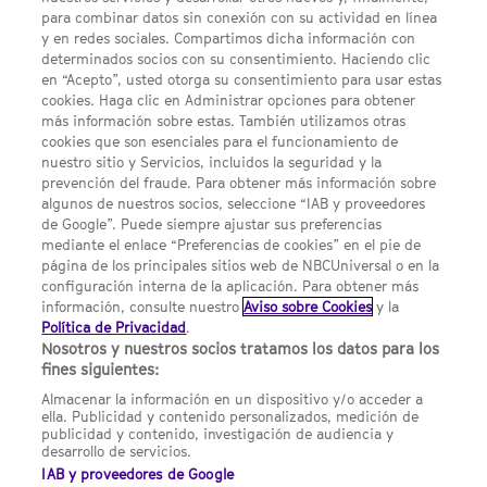
para combinar datos sin conexión con su actividad en línea
Acerca de SYFY
y en redes sociales. Compartimos dicha información con
determinados socios con su consentimiento. Haciendo clic
Condiciones Generales de Uso
en “Acepto”, usted otorga su consentimiento para usar estas
cookies. Haga clic en Administrar opciones para obtener
Opciones de Anuncios
más información sobre estas. También utilizamos otras
Política de privacidad
cookies que son esenciales para el funcionamiento de
nuestro sitio y Servicios, incluidos la seguridad y la
UNA DIVISIÓN DE
prevención del fraude. Para obtener más información sobre
algunos de nuestros socios, seleccione “IAB y proveedores
de Google”. Puede siempre ajustar sus preferencias
NBCUNIVERSAL
mediante el enlace “Preferencias de cookies” en el pie de
página de los principales sitios web de NBCUniversal o en la
configuración interna de la aplicación. Para obtener más
NBCUNIVERSAL
información, consulte nuestro
Aviso sobre Cookies
y la
Política de Privacidad
.
Contáctanos por email: contact.SYFYSpain@nbcuni.com
Nosotros y nuestros socios tratamos los datos para los
fines siguientes:
NBC Universal Global Networks España S.L.U. Edificio Torre
Europa. Paseo de la Castellana, 95. Planta 10 28046 Madrid B-
Almacenar la información en un dispositivo y/o acceder a
82227893
ella. Publicidad y contenido personalizados, medición de
publicidad y contenido, investigación de audiencia y
SYFY España está sujeto a la jurisdicción española y regulado
desarrollo de servicios.
por la Comisión Nacional de los Mercados y la Competencia
IAB y proveedores de Google