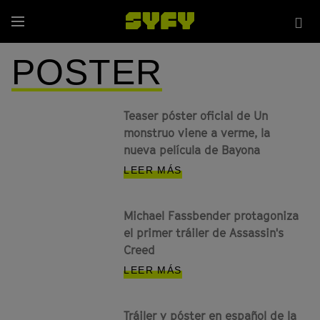
Pasar
Sea
al
Menú
sit
contenido
principal
POSTER
Teaser póster oficial de Un
monstruo viene a verme, la
nueva película de Bayona
LEER MÁS
Michael Fassbender protagoniza
el primer tráiler de Assassin's
Creed
LEER MÁS
Tráiler y póster en español de la