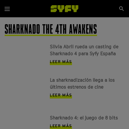
Pasar
Se
al
Menú
si
contenido
principal
SHARKNADO THE 4TH AWAKENS
Silvia Abril rueda un casting de
Sharknado 4 para Syfy España
LEER MÁS
La sharknadización llega a los
últimos estrenos de cine
LEER MÁS
Sharknado 4: el juego de 8 bits
LEER MÁS