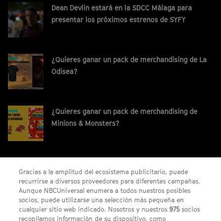
Dean Devlin estará en la SDCC Málaga para
presentar los próximos estrenos de SYFY
¿Quieres ganar un pack de merchandising de La
Odisea?
¿Quieres ganar un pack de merchandising de
Minions & Monsters?
¡Gana un código digital de Saros para PS5!
Gracias a la amplitud del ecosistema publicitario, puede
recurrirse a diversos proveedores para diferentes campañas.
Aunque NBCUniversal enumera a todos nuestros posibles
socios, puede utilizarse una selección más pequeña en
cualquier sitio web indicado. Nosotros y nuestros
975
socios
recopilamos información de su dispositivo, como