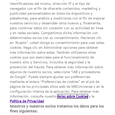
identificadores del mismo, dirección IP y el tipo de
navegador con el fin de ofrecerle contenidos, marketing y
publicidad personalizados en todos los dispositivos y
FACEBOOK
YOUTUBE
INSTAGRAM
Síguenos
plataformas, para análisis y mediciones con el fin de mejorar
TWITTER
nuestros servicios y desarrollar otros nuevos y, finalmente,
ENLACES DE INTERÉS
para combinar datos sin conexión con su actividad en línea
y en redes sociales. Compartimos dicha información con
determinados socios con su consentimiento. Haciendo clic
en “Acepto”, usted otorga su consentimiento para usar estas
Acerca de SYFY
cookies. Haga clic en Administrar opciones para obtener
Condiciones Generales de Uso
más información sobre estas. También utilizamos otras
cookies que son esenciales para el funcionamiento de
Opciones de Anuncios
nuestro sitio y Servicios, incluidos la seguridad y la
prevención del fraude. Para obtener más información sobre
Política de privacidad
algunos de nuestros socios, seleccione “IAB y proveedores
de Google”. Puede siempre ajustar sus preferencias
UNA DIVISIÓN DE NBCUNIVERSAL
mediante el enlace “Preferencias de cookies” en el pie de
página de los principales sitios web de NBCUniversal o en la
configuración interna de la aplicación. Para obtener más
NBCUNIVERSAL
información, consulte nuestro
Aviso sobre Cookies
y la
Política de Privacidad
.
Contáctanos por email: contact.SYFYSpain@nbcuni.com
Nosotros y nuestros socios tratamos los datos para los
fines siguientes:
NBC Universal Global Networks España S.L.U. Edificio Torre