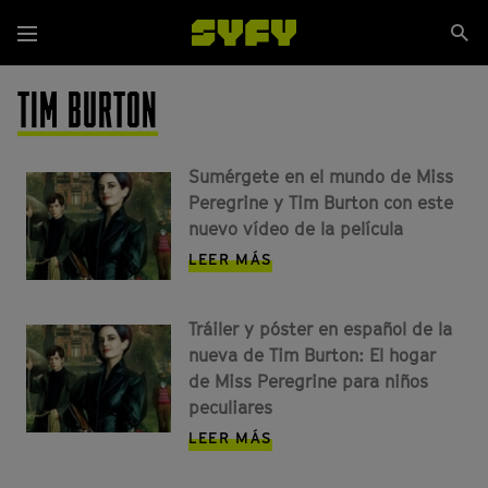
Pasar
Se
al
Menú
si
contenido
principal
TIM BURTON
Sumérgete en el mundo de Miss
Peregrine y Tim Burton con este
nuevo vídeo de la película
LEER MÁS
Tráiler y póster en español de la
nueva de Tim Burton: El hogar
de Miss Peregrine para niños
peculiares
LEER MÁS