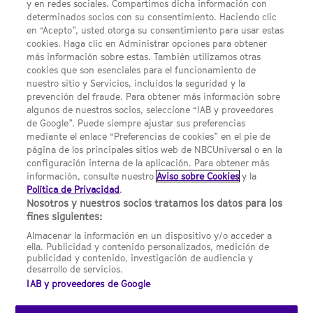
y en redes sociales. Compartimos dicha información con
determinados socios con su consentimiento. Haciendo clic
en “Acepto”, usted otorga su consentimiento para usar estas
Acerca de SYFY
cookies. Haga clic en Administrar opciones para obtener
Condiciones Generales de Uso
más información sobre estas. También utilizamos otras
cookies que son esenciales para el funcionamiento de
Opciones de Anuncios
nuestro sitio y Servicios, incluidos la seguridad y la
prevención del fraude. Para obtener más información sobre
Política de privacidad
algunos de nuestros socios, seleccione “IAB y proveedores
de Google”. Puede siempre ajustar sus preferencias
UNA DIVISIÓN DE NBCUNIVERSAL
mediante el enlace “Preferencias de cookies” en el pie de
página de los principales sitios web de NBCUniversal o en la
configuración interna de la aplicación. Para obtener más
NBCUNIVERSAL
información, consulte nuestro
Aviso sobre Cookies
y la
Política de Privacidad
.
Contáctanos por email: contact.SYFYSpain@nbcuni.com
Nosotros y nuestros socios tratamos los datos para los
fines siguientes:
NBC Universal Global Networks España S.L.U. Edificio Torre
Europa. Paseo de la Castellana, 95. Planta 10 28046 Madrid B-
Almacenar la información en un dispositivo y/o acceder a
82227893
ella. Publicidad y contenido personalizados, medición de
publicidad y contenido, investigación de audiencia y
SYFY España está sujeto a la jurisdicción española y regulado
desarrollo de servicios.
por la Comisión Nacional de los Mercados y la Competencia
IAB y proveedores de Google
(CNMC).