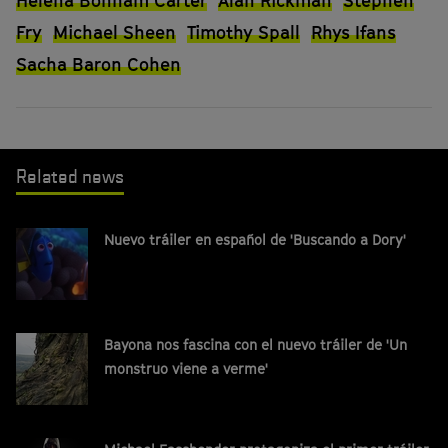
Helena Bonham Carter
Alan Rickman
Stephen
Fry
Michael Sheen
Timothy Spall
Rhys Ifans
Sacha Baron Cohen
Related news
Nuevo tráiler en español de 'Buscando a Dory'
Bayona nos fascina con el nuevo tráiler de 'Un
monstruo viene a verme'