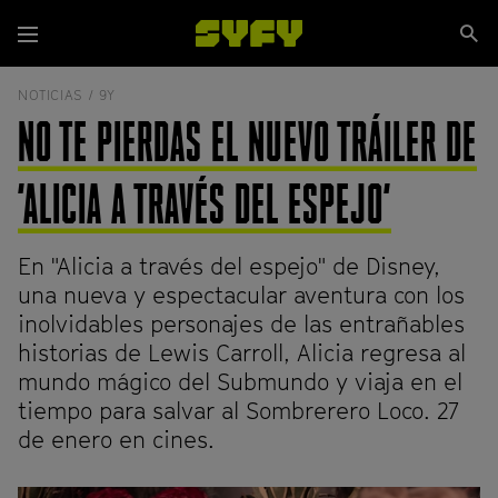
Pasar
Se
al
Menú
si
contenido
principal
NOTICIAS /
9Y
NO TE PIERDAS EL NUEVO TRÁILER DE
'ALICIA A TRAVÉS DEL ESPEJO'
En "Alicia a través del espejo" de Disney,
una nueva y espectacular aventura con los
inolvidables personajes de las entrañables
historias de Lewis Carroll, Alicia regresa al
mundo mágico del Submundo y viaja en el
tiempo para salvar al Sombrerero Loco. 27
de enero en cines.