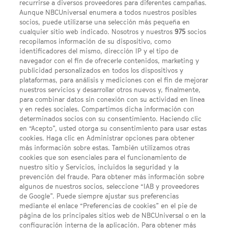
recurrirse a diversos proveedores para diferentes campañas.
Aunque NBCUniversal enumera a todos nuestros posibles
socios, puede utilizarse una selección más pequeña en
cualquier sitio web indicado. Nosotros y nuestros
975
socios
recopilamos información de su dispositivo, como
identificadores del mismo, dirección IP y el tipo de
navegador con el fin de ofrecerle contenidos, marketing y
publicidad personalizados en todos los dispositivos y
FACEBOOK
YOUTUBE
INSTAGRAM
Síguenos
plataformas, para análisis y mediciones con el fin de mejorar
TWITTER
nuestros servicios y desarrollar otros nuevos y, finalmente,
ENLACES DE INTERÉS
para combinar datos sin conexión con su actividad en línea
y en redes sociales. Compartimos dicha información con
determinados socios con su consentimiento. Haciendo clic
en “Acepto”, usted otorga su consentimiento para usar estas
Acerca de SYFY
cookies. Haga clic en Administrar opciones para obtener
Condiciones Generales de Uso
más información sobre estas. También utilizamos otras
cookies que son esenciales para el funcionamiento de
Opciones de Anuncios
nuestro sitio y Servicios, incluidos la seguridad y la
prevención del fraude. Para obtener más información sobre
Política de privacidad
algunos de nuestros socios, seleccione “IAB y proveedores
de Google”. Puede siempre ajustar sus preferencias
UNA DIVISIÓN DE NBCUNIVERSAL
mediante el enlace “Preferencias de cookies” en el pie de
página de los principales sitios web de NBCUniversal o en la
configuración interna de la aplicación. Para obtener más