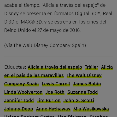
acabe el tiempo. "Alicia a través del espejo" de
Disney se presenta en formatos Digital 3D™, Real
D 3D e IMAX® 3D, y se estrena en los cines del
Reino Unido el 27 de mayo de 2016.
(Vía The Walt Disney Company Spain)
Etiquetas:
Alicia a través del espejo
Tráiler
Alicia
en el país de las maravillas
The Walt Disney
Company Spain
Lewis Carroll
James Bobin
Linda Woolverton
Joe Roth
Suzanne Todd
Jennifer Todd
Tim Burton
John G. Scotti
Johnny Depp
Anne Hathaway
Mia Wasikowska