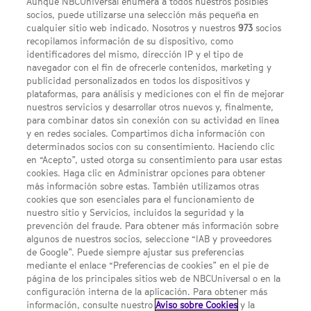
Aunque NBCUniversal enumera a todos nuestros posibles
socios, puede utilizarse una selección más pequeña en
cualquier sitio web indicado. Nosotros y nuestros
973
socios
recopilamos información de su dispositivo, como
identificadores del mismo, dirección IP y el tipo de
navegador con el fin de ofrecerle contenidos, marketing y
publicidad personalizados en todos los dispositivos y
FACEBOOK
YOUTUBE
INSTAGRAM
Síguenos
plataformas, para análisis y mediciones con el fin de mejorar
TWITTER
nuestros servicios y desarrollar otros nuevos y, finalmente,
ENLACES DE INTERÉS
para combinar datos sin conexión con su actividad en línea
y en redes sociales. Compartimos dicha información con
determinados socios con su consentimiento. Haciendo clic
en “Acepto”, usted otorga su consentimiento para usar estas
Acerca de SYFY
cookies. Haga clic en Administrar opciones para obtener
Condiciones Generales de Uso
más información sobre estas. También utilizamos otras
cookies que son esenciales para el funcionamiento de
Opciones de Anuncios
nuestro sitio y Servicios, incluidos la seguridad y la
prevención del fraude. Para obtener más información sobre
Política de privacidad
algunos de nuestros socios, seleccione “IAB y proveedores
de Google”. Puede siempre ajustar sus preferencias
UNA DIVISIÓN DE NBCUNIVERSAL
mediante el enlace “Preferencias de cookies” en el pie de
página de los principales sitios web de NBCUniversal o en la
configuración interna de la aplicación. Para obtener más
NBCUNIVERSAL
información, consulte nuestro
Aviso sobre Cookies
y la