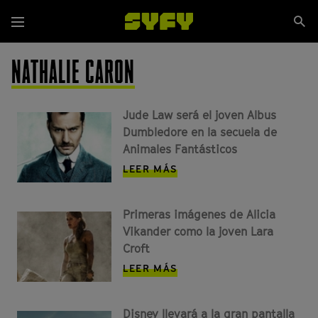
Pasar
Se
al
Menú
si
contenido
principal
NATHALIE CARON
Jude Law será el joven Albus
Dumbledore en la secuela de
Animales Fantásticos
LEER MÁS
Primeras imágenes de Alicia
Vikander como la joven Lara
Croft
LEER MÁS
Disney llevará a la gran pantalla