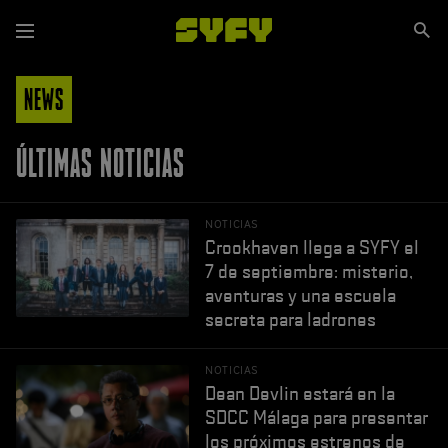
Pasar
Se
al
Menú
si
contenido
principal
NEWS
ÚLTIMAS NOTICIAS
NOTICIAS
Crookhaven llega a SYFY el
7 de septiembre: misterio,
aventuras y una escuela
secreta para ladrones
NOTICIAS
Dean Devlin estará en la
SDCC Málaga para presentar
los próximos estrenos de