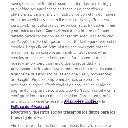
navegador con el fin de ofrecerle contenidos, marketing y
FACEBOOK
YOUTUBE
INSTAGRAM
Síguenos
publicidad personalizados en todos los dispositivos y
TWITTER
plataformas, para análisis y mediciones con el fin de mejorar
ENLACES DE INTERÉS
nuestros servicios y desarrollar otros nuevos y, finalmente,
para combinar datos sin conexión con su actividad en línea
y en redes sociales. Compartimos dicha información con
Acerca de SYFY
determinados socios con su consentimiento. Haciendo clic
en “Acepto”, usted otorga su consentimiento para usar estas
Condiciones Generales de Uso
cookies. Haga clic en Administrar opciones para obtener
más información sobre estas. También utilizamos otras
Opciones de Anuncios
cookies que son esenciales para el funcionamiento de
nuestro sitio y Servicios, incluidos la seguridad y la
Política de privacidad
prevención del fraude. Para obtener más información sobre
algunos de nuestros socios, seleccione “IAB y proveedores
Preferencias de cookies
de Google”. Puede siempre ajustar sus preferencias
UNA DIVISIÓN DE NBCUNIVERSAL
mediante el enlace “Preferencias de cookies” en el pie de
página de los principales sitios web de NBCUniversal o en la
configuración interna de la aplicación. Para obtener más
NBCUNIVERSAL
información, consulte nuestro
Aviso sobre Cookies
y la
Política de Privacidad
.
Contáctanos por email: contact.SYFYSpain@nbcuni.com
Nosotros y nuestros socios tratamos los datos para los
fines siguientes:
NBC Universal Global Networks España S.L.U. Edificio Torre
Europa. Paseo de la Castellana, 95. Planta 10 28046 Madrid B-
Almacenar la información en un dispositivo y/o acceder a